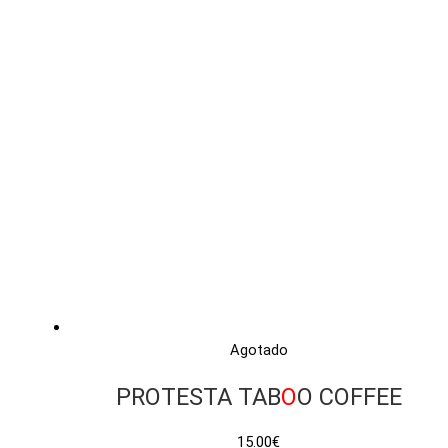
Agotado
PROTESTA TAB
O
O COFFEE
15.00
€